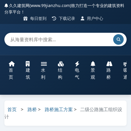
久久建筑网(www.99jianzhu.com)致力打造一个专业的建筑资料
分享平台！
每日签到
下载记录
用户中心
首
建
水
结
电
景
路
暖
页
筑
利
构
气
观
桥
通
首页
>
路桥
>
路桥施工方案
>
二级公路施工组织设
计