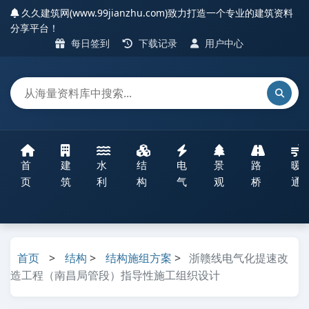
久久建筑网(www.99jianzhu.com)致力打造一个专业的建筑资料
分享平台！
每日签到
下载记录
用户中心
首
建
水
结
电
景
路
暖
页
筑
利
构
气
观
桥
通
首页
>
结构
>
结构施组方案
>
浙赣线电气化提速改
造工程（南昌局管段）指导性施工组织设计