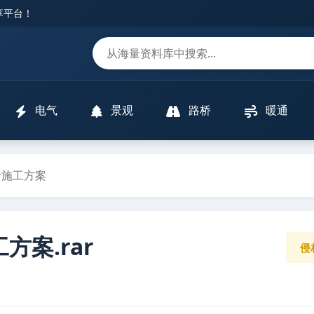
分享平台！
m
电气
景观
路桥
暖通
计施工方案
案.rar
侵