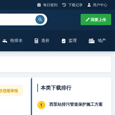
每日签到
下载记录
用户中心
我要上传
给排水
造价
监理
地产
本类下载排行
权违规举报
西泵站排污管道保护施工方案
1