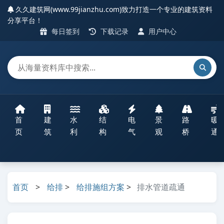
久久建筑网(www.99jianzhu.com)致力打造一个专业的建筑资料
分享平台！
每日签到
下载记录
用户中心
首
建
水
结
电
景
路
暖
页
筑
利
构
气
观
桥
通
首页
>
给排
>
给排施组方案
>
排水管道疏通