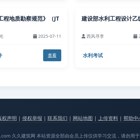
工程地质勘察规范》（JT
建设部水利工程设计乙
光
2025-07-11
西风寻李
2
件
水利考试
查看
版权声明
|
侵权举报
|
联系我们
|
网站地图
|
上传资料
|
帮助中
99jianzhu.com 久久建筑网 本站资源全部由会员上传仅供学习交流，请勿