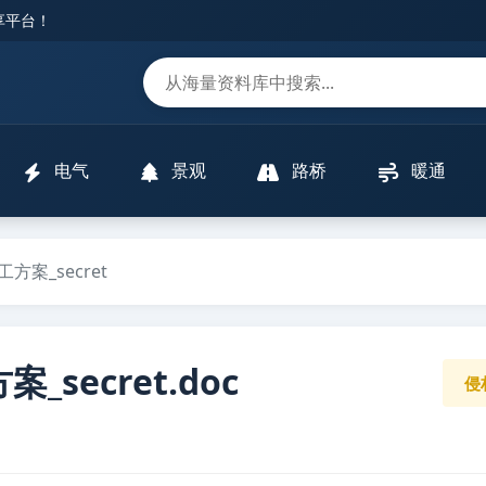
分享平台！
m
电气
景观
路桥
暖通
案_secret
secret.doc
侵