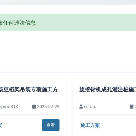
布任何违法信息
场更桁架吊装专项施工方
旋挖钻机成孔灌注桩施
eping318
2025-07-29
ccfuju
2
案
施工方案
查看