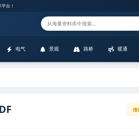
分享平台！
m
电气
景观
路桥
暖通
DF
侵