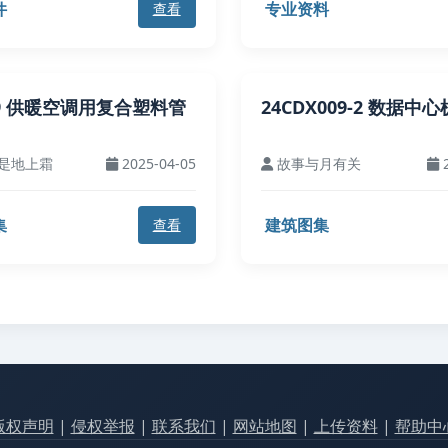
件
专业资料
查看
09 供暖空调用复合塑料管
24CDX009-2 数据中
是地上霜
2025-04-05
故事与月有关
2
集
建筑图集
查看
版权声明
|
侵权举报
|
联系我们
|
网站地图
|
上传资料
|
帮助中