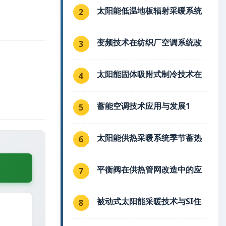
太阳能低温地板辐射采暖系统
2
变频技术在纺织厂空调系统改
3
太阳能固体吸附式制冷技术在
4
蓄能空调技术应用与发展1
5
太阳能供热采暖系统季节蓄热
6
平衡阀在供热管网改造中的应
7
被动式太阳能采暖技术与SI住
8