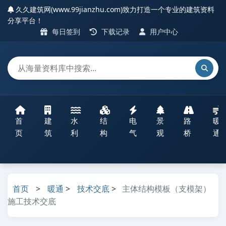
久久建筑网(www.99jianzhu.com)致力打造一个专业的建筑资料
分享平台！
每日签到
下载记录
用户中心
首
建
水
结
电
景
路
暖
页
筑
利
构
气
观
桥
通
首页
>
暖通
>
技术交底
>
主体结构模板（支模架）
施工技术交底