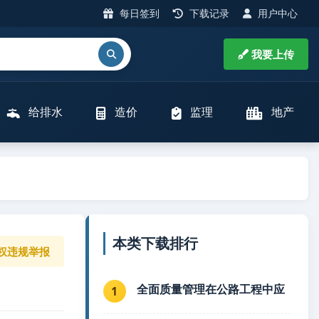
每日签到
下载记录
用户中心
我要上传
给排水
造价
监理
地产
本类下载排行
权违规举报
全面质量管理在公路工程中应
1