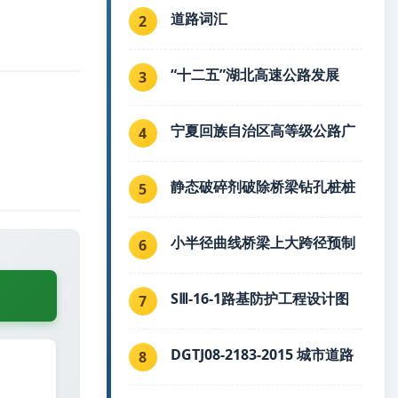
道路词汇
2
“十二五”湖北高速公路发展
3
宁夏回族自治区高等级公路广
4
静态破碎剂破除桥梁钻孔桩桩
5
小半径曲线桥梁上大跨径预制
6
SⅢ-16-1路基防护工程设计图
7
DGTJ08-2183-2015 城市道路
8