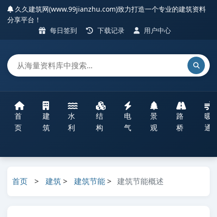
久久建筑网(www.99jianzhu.com)致力打造一个专业的建筑资料
分享平台！
每日签到
下载记录
用户中心
首
建
水
结
电
景
路
暖
页
筑
利
构
气
观
桥
通
首页
>
建筑
>
建筑节能
>
建筑节能概述