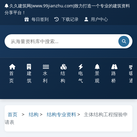
久久建筑网(www.99jianzhu.com)致力打造一个专业的建筑资料
分享平台！
每日签到
下载记录
用户中心
首
建
水
结
电
景
路
暖
页
筑
利
构
气
观
桥
通
首页
>
结构
>
结构专业资料
>
主体结构工程报验申
请表