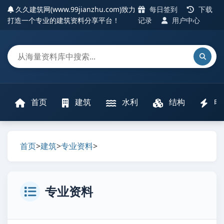
久久建筑网(www.99jianzhu.com)致力
每日签到
下载
打造一个专业的建筑资料分享平台！
记录
用户中心
首页
建筑
水利
结构
电
首页
>
建筑
>
专业资料
>
专业资料