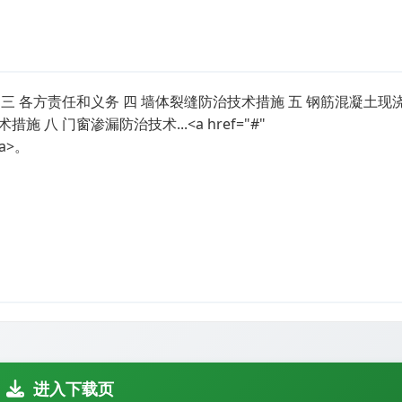
 三 各方责任和义务 四 墙体裂缝防治技术措施 五 钢筋混凝土现
八 门窗渗漏防治技术...<a href="#"
/a>。
进入下载页