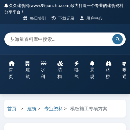
久久建筑网(www.99jianzhu.com)致力打造一个专业的建筑资料
分享平台！
每日签到
下载记录
用户中心
首
建
水
结
电
景
路
暖
页
筑
利
构
气
观
桥
通
首页
>
建筑
>
专业资料
>
模板施工专项方案