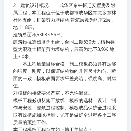
2、建筑设计概况 成华区东林拆迁安置房及附
属工程，本工程位于位于成都市成华区青龙乡东林
社区五组，框架剪力墙结构,建筑层数为地下2层，
地上18层。
建筑总面积53683.56㎡。
建筑物抗震烈度为七级，合同工期630天，结构类
型为混凝土框架剪力墙结构，层高为地下3.9米,地
上3.0米。
本工程质量目标合格，施工模板必须具有足够
的强度、刚度，以保证结构物的几何尺寸均匀、断
面的一致，模板表面要求平整光洁，强度高、耐腐
蚀。
对模板的接缝要求严密，不允许漏浆。
模板工程必须从施工放线、模板的选材、设计、制
作与安装、浇筑过程控制、模板成品保护全过程采
取有效措施加以控制，尤其是做好全过程各个工序
质量的预控工作。
本工程模板工程存在如下施工关键点：