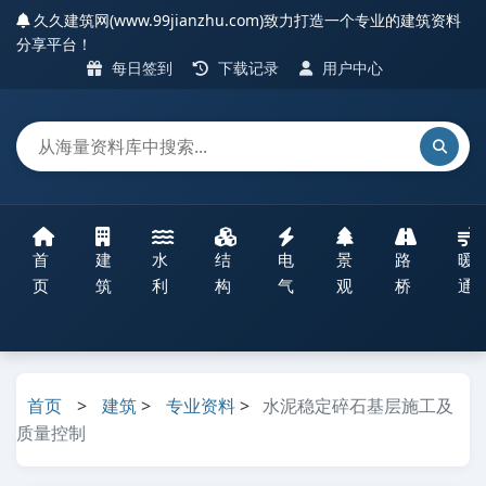
久久建筑网(www.99jianzhu.com)致力打造一个专业的建筑资料
分享平台！
每日签到
下载记录
用户中心
首
建
水
结
电
景
路
暖
页
筑
利
构
气
观
桥
通
首页
>
建筑
>
专业资料
>
水泥稳定碎石基层施工及
质量控制