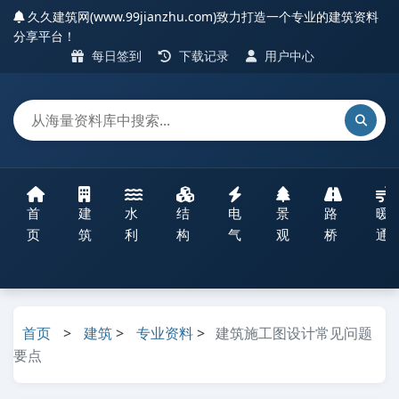
久久建筑网(www.99jianzhu.com)致力打造一个专业的建筑资料
分享平台！
每日签到
下载记录
用户中心
首
建
水
结
电
景
路
暖
页
筑
利
构
气
观
桥
通
首页
>
建筑
>
专业资料
>
建筑施工图设计常见问题
要点