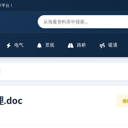
分享平台！
m
电气
景观
路桥
暖通
理
doc
侵