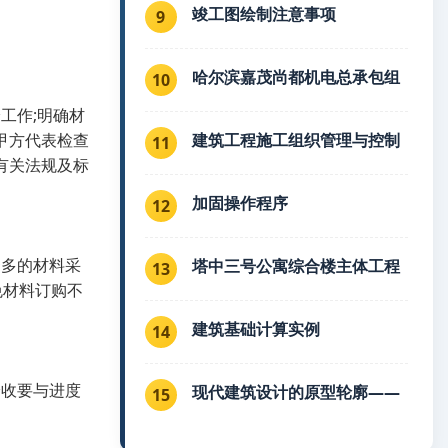
竣工图绘制注意事项
9
哈尔滨嘉茂尚都机电总承包组
10
工作;明确材
甲方代表检查
建筑工程施工组织管理与控制
11
有关法规及标
加固操作程序
12
繁多的材料采
塔中三号公寓综合楼主体工程
13
免材料订购不
建筑基础计算实例
14
验收要与进度
现代建筑设计的原型轮廓——
15