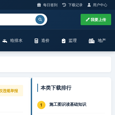
每日签到
下载记录
用户中心
我要上传
给排水
造价
监理
地产
本类下载排行
权违规举报
施工图识读基础知识
1