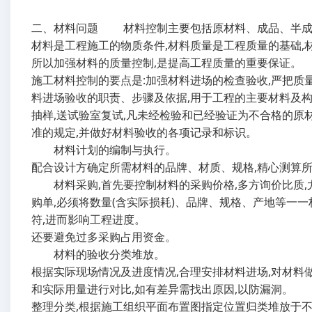
二、材料问题 材料控制主要包括原材料、成品、半成
材料是工程施工的物质条件,材料质量是工程质量的基础,
所以加强材料的质量控制,是提高工程质量的重要保证。
施工材料控制的要点是:加强材料进场的检查验收,严把质量
料进场验收的职责、步骤及依据,用于工程的主要材料及构
抽样,送试验室复试,凡未经检验和已经验证为不合格的原
准的规定,并做好材料验收的各项记录和标识。
材料计划的编制与执行。
配合设计方确定所需材料的品牌、材质、规格,精心测算所
材料采购,首先要控制材料的采购价格,多方询价比质,
购单,必须将数量(含实际损耗)、品牌、规格、产地等一
符,进而影响工程进度。
还要避免过多采购占用资金。
材料的验收分类堆放。
根据实际现场情况及进度情况,合理安排材料进场,对材料
和实际用量进行对比,如有差异需找出原因,以防漏洞。
整理分类,根据施工组织平面布置图指定位置归类堆放于