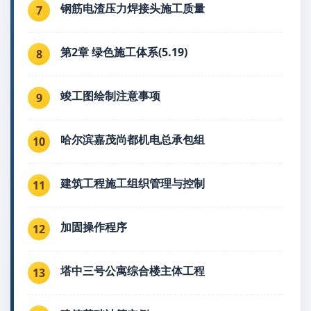
钢筋电渣压力焊接头施工质量
7
第2章 绿色施工体系(5.19)
8
竣工图绘制注意事项
9
哈尔滨嘉茂尚都机电总承包组
10
建筑工程施工组织管理与控制
11
加固操作程序
12
塔中三号公寓综合楼主体工程
13