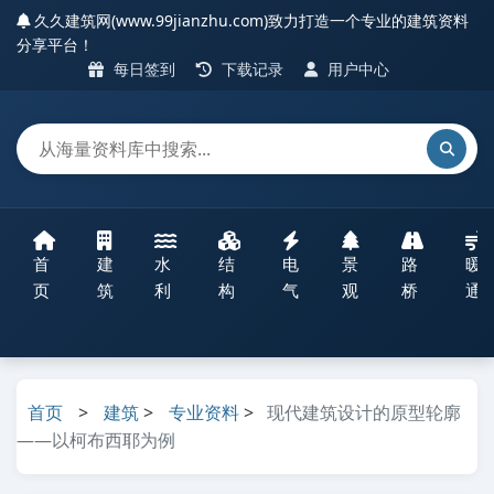
久久建筑网(www.99jianzhu.com)致力打造一个专业的建筑资料
分享平台！
每日签到
下载记录
用户中心
首
建
水
结
电
景
路
暖
页
筑
利
构
气
观
桥
通
首页
>
建筑
>
专业资料
>
现代建筑设计的原型轮廓
——以柯布西耶为例