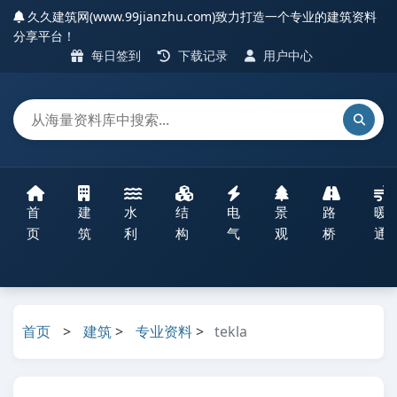
久久建筑网(www.99jianzhu.com)致力打造一个专业的建筑资料
分享平台！
每日签到
下载记录
用户中心
首
建
水
结
电
景
路
暖
页
筑
利
构
气
观
桥
通
首页
>
建筑
>
专业资料
>
tekla