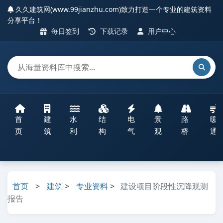
久久建筑网(www.99jianzhu.com)致力打造一个专业的建筑资料
分享平台！
每日签到
下载记录
用户中心
首
建
水
结
电
景
路
暖
页
筑
利
构
气
观
桥
通
首页
>
建筑
>
专业资料
>
建设项目阶段性沉降观测
报告