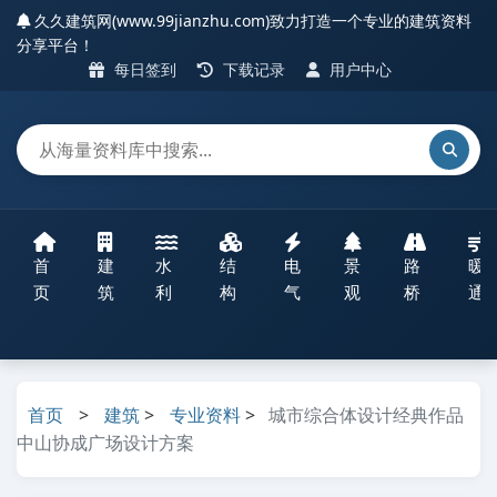
久久建筑网(www.99jianzhu.com)致力打造一个专业的建筑资料
分享平台！
每日签到
下载记录
用户中心
首
建
水
结
电
景
路
暖
页
筑
利
构
气
观
桥
通
首页
>
建筑
>
专业资料
>
城市综合体设计经典作品
中山协成广场设计方案