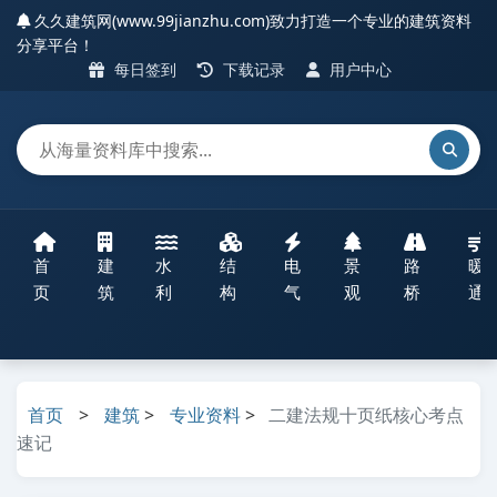
久久建筑网(www.99jianzhu.com)致力打造一个专业的建筑资料
分享平台！
每日签到
下载记录
用户中心
首
建
水
结
电
景
路
暖
页
筑
利
构
气
观
桥
通
首页
>
建筑
>
专业资料
>
二建法规十页纸核心考点
速记