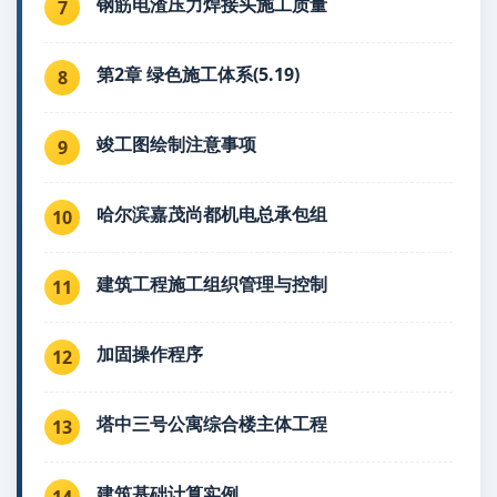
钢筋电渣压力焊接头施工质量
7
第2章 绿色施工体系(5.19)
8
竣工图绘制注意事项
9
哈尔滨嘉茂尚都机电总承包组
10
建筑工程施工组织管理与控制
11
加固操作程序
12
塔中三号公寓综合楼主体工程
13
建筑基础计算实例
14