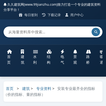
久久建筑网(www.99jianzhu.com)致力打造一个专业的建筑资料
分享平台！
每日签到
下载记录
用户中心
首
建
水
结
电
景
路
暖
页
筑
利
构
气
观
桥
通
首页
>
建筑
>
专业资料
>
安装专业最齐全的指标
（价的指标、量的指标）