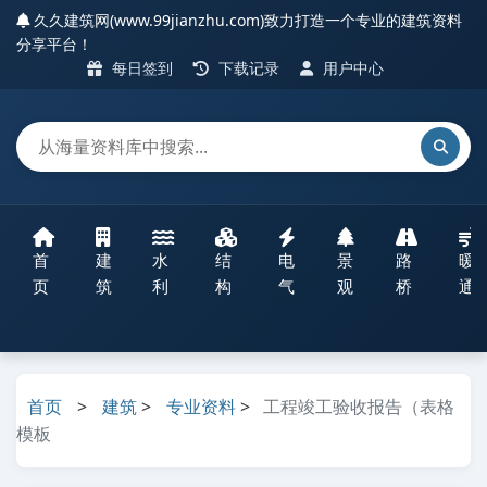
久久建筑网(www.99jianzhu.com)致力打造一个专业的建筑资料
分享平台！
每日签到
下载记录
用户中心
首
建
水
结
电
景
路
暖
页
筑
利
构
气
观
桥
通
首页
>
建筑
>
专业资料
>
工程竣工验收报告（表格
模板