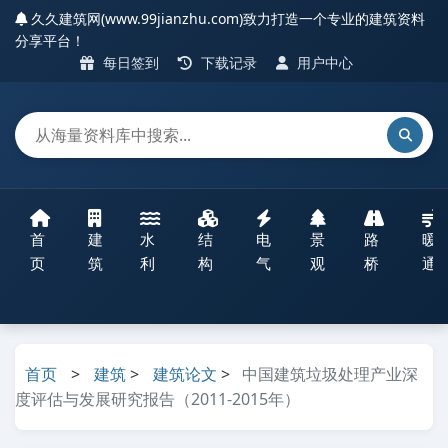
久久建筑网(www.99jianzhu.com)致力打造一个专业的建筑资料
分享平台！
每日签到
下载记录
用户中心
首
建
水
结
电
景
路
暖
页
筑
利
构
气
观
桥
通
首页
>
建筑
>
建筑论文
>
中国建筑垃圾处理产业深
度评估与发展研究报告（2011-2015年）