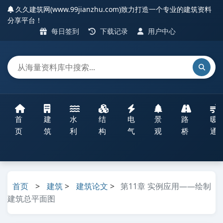
久久建筑网(www.99jianzhu.com)致力打造一个专业的建筑资料
分享平台！
每日签到
下载记录
用户中心
首
建
水
结
电
景
路
暖
页
筑
利
构
气
观
桥
通
首页
>
建筑
>
建筑论文
>
第11章 实例应用——绘制
建筑总平面图