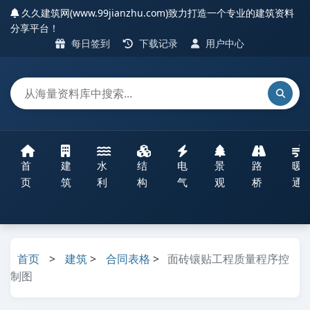
久久建筑网(www.99jianzhu.com)致力打造一个专业的建筑资料
分享平台！
每日签到
下载记录
用户中心
首
建
水
结
电
景
路
暖
页
筑
利
构
气
观
桥
通
首页
>
建筑
>
合同表格
>
面砖镶贴工程质量程序控
制图