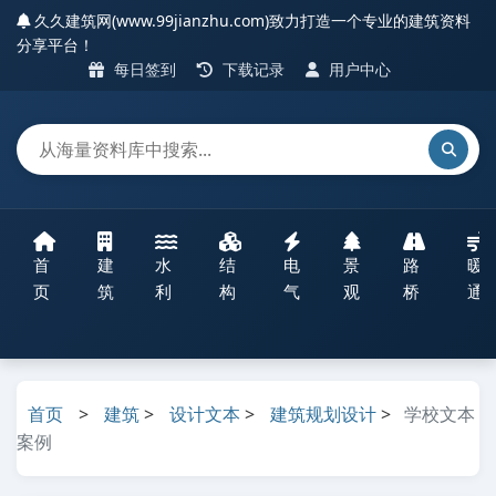
久久建筑网(www.99jianzhu.com)致力打造一个专业的建筑资料
分享平台！
每日签到
下载记录
用户中心
首
建
水
结
电
景
路
暖
页
筑
利
构
气
观
桥
通
首页
>
建筑
>
设计文本
>
建筑规划设计
>
学校文本
案例