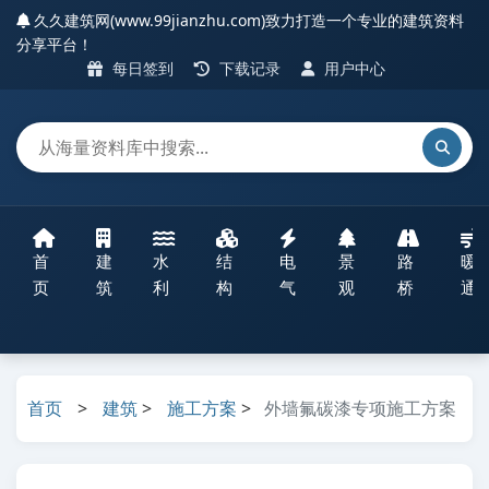
久久建筑网(www.99jianzhu.com)致力打造一个专业的建筑资料
分享平台！
每日签到
下载记录
用户中心
首
建
水
结
电
景
路
暖
页
筑
利
构
气
观
桥
通
首页
>
建筑
>
施工方案
>
外墙氟碳漆专项施工方案