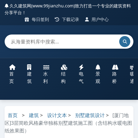
久久建筑网(www.99jianzhu.com)致力打造一个专业的建筑资料
分享平台！
每日签到
下载记录
用户中心
首
建
水
结
电
景
路
暖
页
筑
利
构
气
观
桥
通
首页
>
建筑
>
设计文本
>
别墅建筑设计
>
[厦门地
区]3层简欧风格豪华独栋别墅建筑施工图（含结构水暖电图
纸效果图）