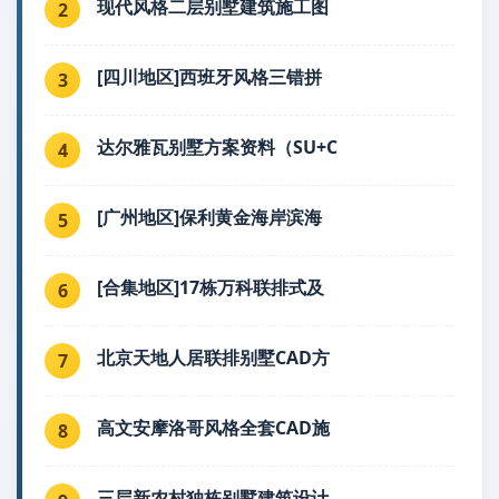
现代风格二层别墅建筑施工图
2
[四川地区]西班牙风格三错拼
3
达尔雅瓦别墅方案资料（SU+C
4
[广州地区]保利黄金海岸滨海
5
[合集地区]17栋万科联排式及
6
北京天地人居联排别墅CAD方
7
高文安摩洛哥风格全套CAD施
8
三层新农村独栋别墅建筑设计