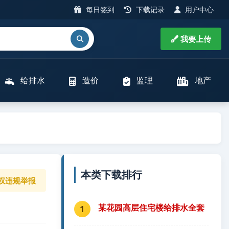
每日签到
下载记录
用户中心
我要上传
给排水
造价
监理
地产
本类下载排行
权违规举报
某花园高层住宅楼给排水全套
1