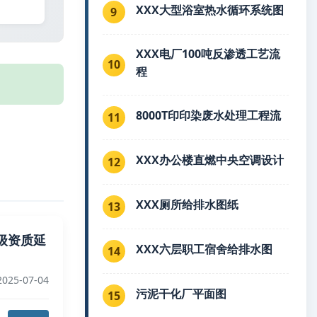
XXX大型浴室热水循环系统图
9
XXX电厂100吨反渗透工艺流
10
程
8000T印印染废水处理工程流
11
XXX办公楼直燃中央空调设计
12
XXX厕所给排水图纸
13
级资质延
XXX六层职工宿舍给排水图
14
025-07-04
污泥干化厂平面图
15