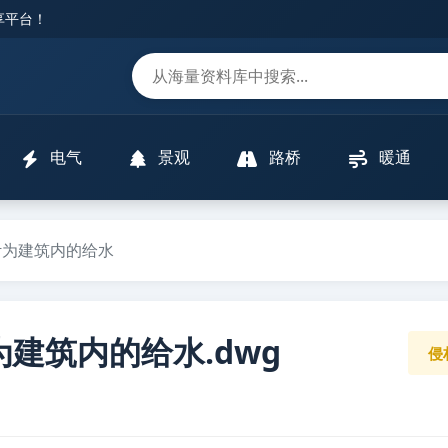
分享平台！
m
电气
景观
路桥
暖通
计为建筑内的给水
建筑内的给水.dwg
侵