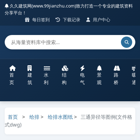
久久建筑网(www.99jianzhu.com)致力打造一个专业的建筑资料
分享平台！
每日签到
下载记录
用户中心
首
建
水
结
电
景
路
暖
页
筑
利
构
气
观
桥
通
首页
>
给排
>
给排水图纸
>
三通异径等图例(文件格
式dwg)