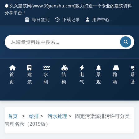
久久建筑网(www.99jianzhu.com)致力打造一个专业的建筑资料
分享平台！
每日签到
下载记录
用户中心
首
建
水
结
电
景
路
暖
页
筑
利
构
气
观
桥
通
首页
>
给排
>
污水处理
>
固定污染源排污许可分类
管理名录（2019版）