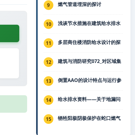
燃气管道埋深的探讨
9
浅谈节水措施在建筑给水排水
10
多层商住楼消防给水设计的探
11
建筑与消防研究072_对区域集
12
倒置AAO的设计特点与运行参
13
给水排水资料——关于地漏问
14
牺牲阳极阴极保护在蛇口燃气
15