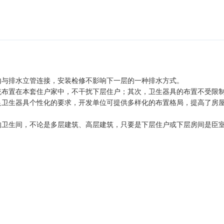
 the drainage layer to form and construction techniques s
内与排水立管连接，安装检修不影响下一层的一种排水方式。
统布置在本套住户家中，不干扰下层住户；其次，卫生器具的布置不受限
足卫生器具个性化的要求，开发单位可提供多样化的布置格局，提高了房
的卫生间，不论是多层建筑、高层建筑，只要是下层住户或下层房间是臣