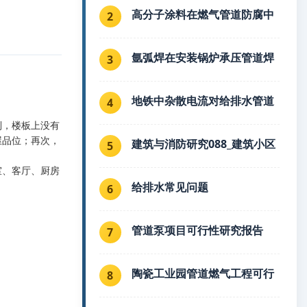
高分子涂料在燃气管道防腐中
2
氩弧焊在安装锅炉承压管道焊
3
hould be
地铁中杂散电流对给排水管道
4
制，楼板上没有
屋品位；再次，
建筑与消防研究088_建筑小区
5
室、客厅、厨房
给排水常见问题
6
管道泵项目可行性研究报告
7
陶瓷工业园管道燃气工程可行
8