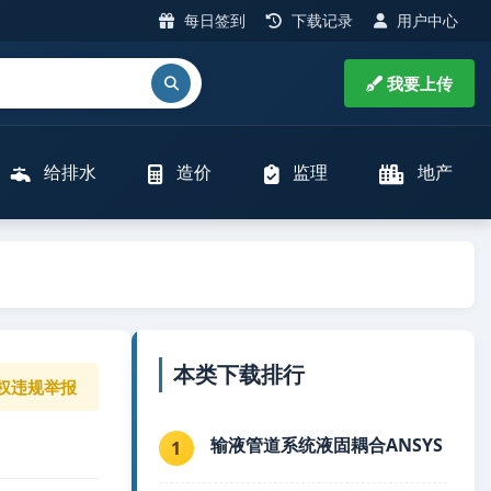
每日签到
下载记录
用户中心
我要上传
给排水
造价
监理
地产
本类下载排行
权违规举报
输液管道系统液固耦合ANSYS
1