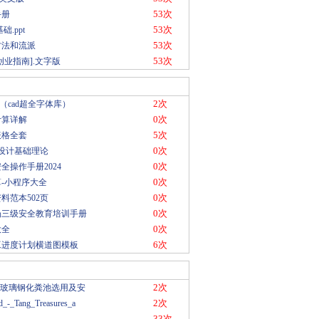
53次
手册
53次
础.ppt
53次
方法和流派
53次
创业指南].文字版
2次
ts（cad超全字体库）
0次
计算详解
5次
表格全套
0次
筑设计基础理论
0次
全操作手册2024
0次
-小程序大全
0次
料范本502页
0次
场三级安全教育培训手册
0次
大全
6次
工进度计划横道图模板
2次
13 玻璃钢化粪池选用及安
2次
d_-_Tang_Treasures_a
33次