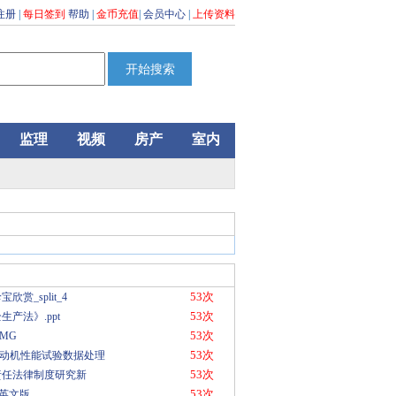
注册
|
每日签到
帮助
|
金币充值
|
会员中心
|
上传资料
监理
视频
房产
室内
53次
欣赏_split_4
53次
生产法》.ppt
53次
 MG
53次
b在发动机性能试验数据处理
53次
责任法律制度研究新
53次
9中英文版