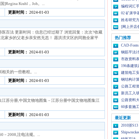
国]Regina Krahl，Joh。...
编程词汇
更新时间：
2024-01-03
02 矿床学基
姓名研究
[网上开店
·特医百法 更新时间：信息已经过期了 浏览回复：次次?收藏
东北家乡的父老乡亲安然无恙！ 愿洪涝灾区的同胞全家平
热门推荐
CAD-Fon
更新时间：
2024-01-03
钢筋平法
市政资料
196条建
a培训相关的一些教程。...
建筑电工安
钢结构计算
更新时间：
2024-01-03
公路工程资
新员工入
公路资料
集江苏分册,中国文物地图集－江苏分册中国文物地图集江
60多套施
更新时间：
2024-01-03
最近更新
2010浙S
Shipwrecke
－2008,注电法规。...