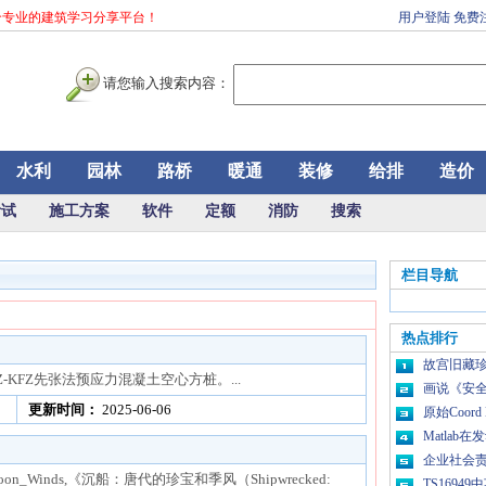
力打造一个专业的建筑学习分享平台！
用户登陆
免费
请您输入搜索内容：
水利
园林
路桥
暖通
装修
给排
造价
考试
施工方案
软件
定额
消防
搜索
栏目导航
热点排行
故宫旧藏珍宝
FZ-KFZ先张法预应力混凝土空心方桩。...
画说《安全
更新时间：
2025-06-06
原始Coord
Matla
企业社会
d_Monsoon_Winds,《沉船：唐代的珍宝和季风（Shipwrecked:
TS1694