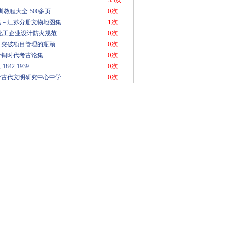
0次
-培训教程大全-500多页
1次
集－江苏分册文物地图集
0次
油化工企业设计防火规范
0次
—突破项目管理的瓶颈
0次
青铜时代考古论集
0次
842-1939
0次
学古代文明研究中心中学