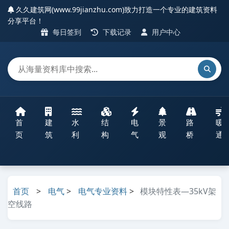
久久建筑网(www.99jianzhu.com)致力打造一个专业的建筑资料
分享平台！
每日签到
下载记录
用户中心
首
建
水
结
电
景
路
暖
页
筑
利
构
气
观
桥
通
首页
>
电气
>
电气专业资料
>
模块特性表—35kV架
空线路