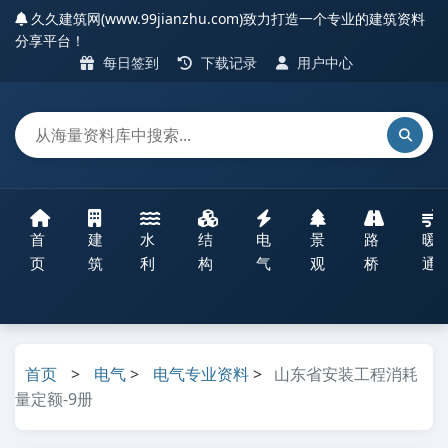
久久建筑网(www.99jianzhu.com)致力打造一个专业的建筑资料
分享平台！
每日签到
下载记录
用户中心
首
建
水
结
电
景
路
暖
页
筑
利
构
气
观
桥
通
首页
>
电气
>
电气专业资料
>
山东省安装工程消耗
量定额-9册