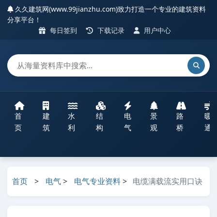
久久建筑网(www.99jianzhu.com)致力打造一个专业的建筑资料
分享平台！
每日签到
下载记录
用户中心
首
建
水
结
电
景
路
暖
页
筑
利
构
气
观
桥
通
首页
>
电气
>
电气专业资料
>
电缆满载流实用口诀