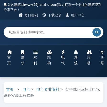
久久建筑网(www.99jianzhu.com)致力打造一个专业的建筑资料
分享平台！
每日签到
下载记录
用户中心
首
建
水
结
电
景
路
暖
页
筑
利
构
气
观
桥
通
首页
>
电气
>
电气专业资料
>
架空线路及杆上电气
设备安装工程检验