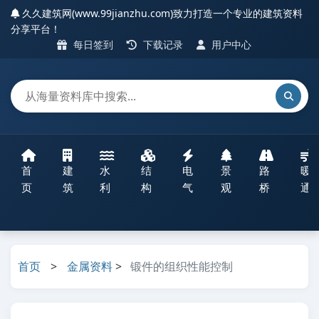
久久建筑网(www.99jianzhu.com)致力打造一个专业的建筑资料
分享平台！
每日签到
下载记录
用户中心
首
建
水
结
电
景
路
暖
页
筑
利
构
气
观
桥
通
首页
>
金属资料
>
锻件的组织性能控制