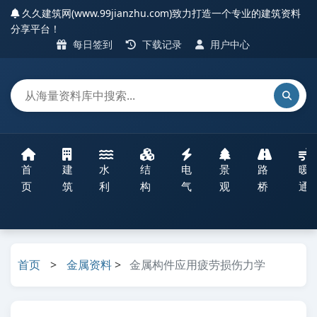
久久建筑网(www.99jianzhu.com)致力打造一个专业的建筑资料
分享平台！
每日签到
下载记录
用户中心
首
建
水
结
电
景
路
暖
页
筑
利
构
气
观
桥
通
首页
>
金属资料
>
金属构件应用疲劳损伤力学