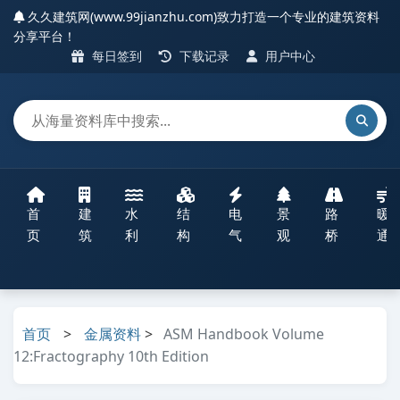
久久建筑网(www.99jianzhu.com)致力打造一个专业的建筑资料
分享平台！
每日签到
下载记录
用户中心
首
建
水
结
电
景
路
暖
页
筑
利
构
气
观
桥
通
首页
>
金属资料
>
ASM Handbook Volume
12:Fractography 10th Edition