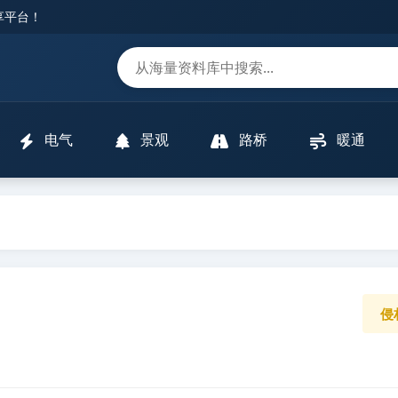
分享平台！
m
电气
景观
路桥
暖通
侵