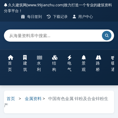
久久建筑网(www.99jianzhu.com)致力打造一个专业的建筑资料
分享平台！
每日签到
下载记录
用户中心
首
建
水
结
电
景
路
暖
页
筑
利
构
气
观
桥
通
首页
>
金属资料
>
中国有色金属 锌粉及合金锌粉生
产