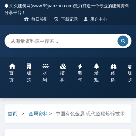
久久建筑网(www.99jianzhu.com)致力打造一个专业的建筑资料
分享平台！
每日签到
下载记录
用户中心
首
建
水
结
电
景
路
暖
页
筑
利
构
气
观
桥
通
首页
>
金属资料
>
中国有色金属 现代竖罐炼锌技术