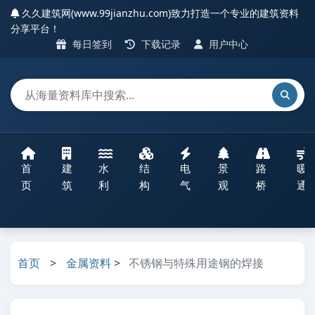
久久建筑网(www.99jianzhu.com)致力打造一个专业的建筑资料
分享平台！
每日签到
下载记录
用户中心
首
建
水
结
电
景
路
暖
页
筑
利
构
气
观
桥
通
首页
>
金属资料
>
不锈钢与特殊用途钢的焊接