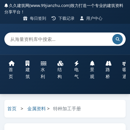
久久建筑网(www.99jianzhu.com)致力打造一个专业的建筑资料
分享平台！
每日签到
下载记录
用户中心
首
建
水
结
电
景
路
暖
页
筑
利
构
气
观
桥
通
首页
>
金属资料
>
特种加工手册