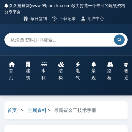
久久建筑网(www.99jianzhu.com)致力打造一个专业的建筑资料
分享平台！
每日签到
下载记录
用户中心
首
建
水
结
电
景
路
暖
页
筑
利
构
气
观
桥
通
首页
>
金属资料
>
最新钣金工技术手册