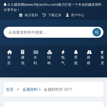
久久建筑网(www.99jianzhu.com)致力打造一个专业的建筑资料
分享平台！
每日签到
下载记录
用户中心
首
建
水
结
电
景
路
暖
页
筑
利
构
气
观
桥
通
首页
>
金属资料
>
金属材料学 2011