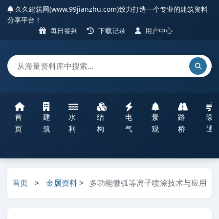
久久建筑网(www.99jianzhu.com)致力打造一个专业的建筑资料
分享平台！
每日签到
下载记录
用户中心
首
建
水
结
电
景
路
暖
页
筑
利
构
气
观
桥
通
首页
>
金属资料
>
多功能微弧等离子喷涂技术与应用